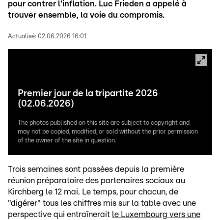
pour contrer l'inflation. Luc Frieden a appelé à
trouver ensemble, la voie du compromis.
Actualisé:
02.06.2026 16:01
Premier jour de la tripartite 2026
(02.06.2026)
The photos published on this site are subject to copyright and
may not be copied, modified, or sold without the prior permission
of the owner of the site in question.
Trois semaines sont passées depuis la première
réunion préparatoire des partenaires sociaux au
Kirchberg le 12 mai. Le temps, pour chacun, de
"digérer" tous les chiffres mis sur la table avec une
perspective qui entraînerait
le Luxembourg vers une