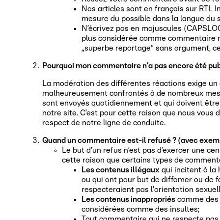
Nos articles sont en français sur RTL 
mesure du possible dans la langue du s
N’écrivez pas en majuscules (CAPSLOCK
plus considérée comme commentaire mai
„superbe reportage“ sans argument, ceu
Pourquoi mon commentaire n’a pas encore été pub
La modération des différentes réactions exige un
malheureusement confrontés à de nombreux message
sont envoyés quotidiennement et qui doivent être a
notre site. C’est pour cette raison que nous vou
respect de notre ligne de conduite.
Quand un commentaire est-il refusé ? (avec exem
Le but d’un refus n’est pas d’exercer une ce
cette raison que certains types de commenta
Les contenus illégaux
qui incitent à la
ou qui ont pour but de diffamer ou de f
respecteraient pas l'orientation sexuell
Les contenus inappropriés
comme des p
considérées comme des insultes;
Tout commentaire qui ne respecte pas l