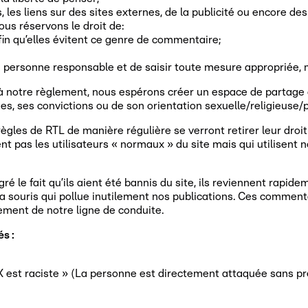
 les liens sur des sites externes, de la publicité ou encore 
ous réservons le droit de:
in qu’elles évitent ce genre de commentaire;
a personne responsable et de saisir toute mesure appropriée,
 notre règlement, nous espérons créer un espace de partage où
nes, ses convictions ou de son orientation sexuelle/religieuse/p
règles de RTL de manière régulière se verront retirer leur droit
ntent pas les utilisateurs « normaux » du site mais qui utilisen
lgré le fait qu’ils aient été bannis du site, ils reviennent ra
a souris qui pollue inutilement nos publications. Ces comment
ement de notre ligne de conduite.
s :
 est raciste » (La personne est directement attaquée sans pre