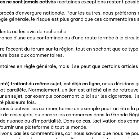
es ne sont jamais activés
(certaines exceptions restent possib
and procès d’envergure nationale. Pour les autres, nous préféron
le générale, le risque est plus grand que ces commentaires so
dents ou les avis de recherche.
once d’une eau contaminée ou d’une route fermée à la circula
re l’accent du forum sur la région, tout en sachant que ce typ
eure base aux commentaires.
ntaires en règle générale, mais il se peut que certains articl
té) traitant du même sujet, est déjà en ligne
, nous décidons 
 parallèle. Normalement, un lien est affiché afin de retrouver
ur un sujet
, par exemple concernant la loi sur les cigarettes, 
é plusieurs fois.
itons à activer les commentaires; un exemple pourrait être la 
 de ces sujets, ou encore les commerces dans la Grande Régio
e nuance ou d’impartialité. Dans ce cas, l’activation des comm
ournir une plateforme à tout le monde.
ctivons pas les commentaires, car nous savons que nous ne pourr