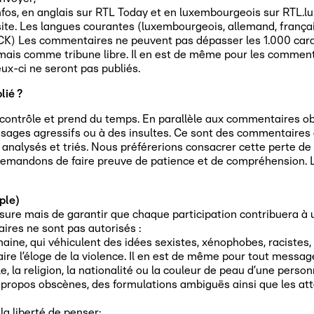
Infos, en anglais sur RTL Today et en luxembourgeois sur RTL.l
ite. Les langues courantes (luxembourgeois, allemand, françai
) Les commentaires ne peuvent pas dépasser les 1.000 caract
s comme tribune libre. Il en est de même pour les commentai
x-ci ne seront pas publiés.
lié ?
 contrôle et prend du temps. En parallèle aux commentaires o
s agressifs ou à des insultes. Ce sont des commentaires que
nalysés et triés. Nous préférerions consacrer cette perte de t
s demandons de faire preuve de patience et de compréhension. 
ple)
nsure mais de garantir que chaque participation contribuera à u
ires ne sont pas autorisés :
 haine, qui véhiculent des idées sexistes, xénophobes, racistes,
aire l’éloge de la violence. Il en est de même pour tout messa
e, la religion, la nationalité ou la couleur de peau d’une person
ropos obscènes, des formulations ambiguës ainsi que les att
a liberté de penser;