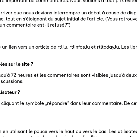
re important de commentaires. Nous voulons à tout prix éviter 
 arriver que nous devions interrompre un débat à cause de disput
ue, tout en s’éloignant du sujet initial de l’article. (Vous ret
 un commentaire est-il refusé?“)
ien vers un article de rtl.lu, rtlinfos.lu et rtltoday.lu. Les l
s sur le site ?
squ’à 72 heures et les commentaires sont visibles jusqu’à deu
iscussions.
isateur ?
n cliquant le symbole „répondre“ dans leur commentaire. De ce
en utilisant le pouce vers le haut ou vers le bas. Les utilisat