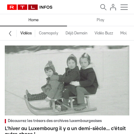
Home
Play
Vidéos
Cosmopoly
Déjà Demain
Vidéo Buzz
Moi, fro
Découvrez les trésors des archives luxembourgeoises
L'hiver au Luxembourg il y a un demi-siècle... c'était