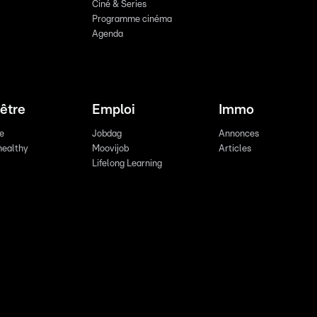
Ciné & Series
Programme cinéma
Agenda
être
Emploi
Immo
re
Jobdag
Annonces
healthy
Moovijob
Articles
Lifelong Learning