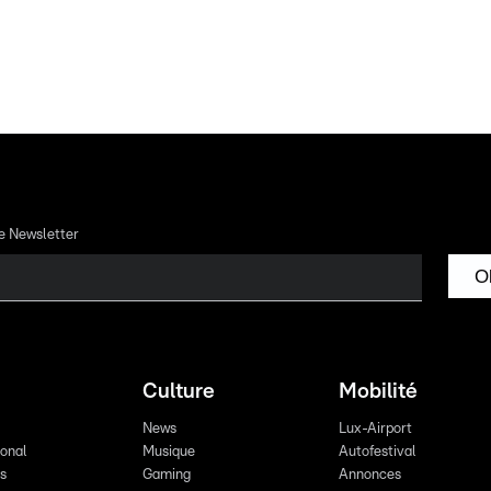
re Newsletter
O
Culture
Mobilité
News
Lux-Airport
ional
Musique
Autofestival
ts
Gaming
Annonces