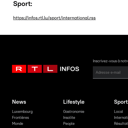
Sport:
https://infos.rtl.lu/sport/international.rss
Inscrivez-vous à not
News
Lifestyle
Sport
Luxembourg
Gastronomie
Local
Frontières
Insolite
Internat
Monde
People
Résulta