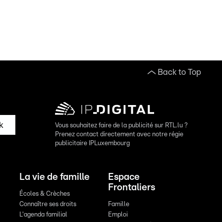
Back to Top
k
Vous souhaitez faire de la publicité sur RTL.lu ?
Prenez contact directement avec notre régie
publicitaire IPLuxembourg
La vie de famille
Espace
Frontaliers
Écoles & Crèches
Connaître ses droits
Famille
L'agenda familial
Emploi