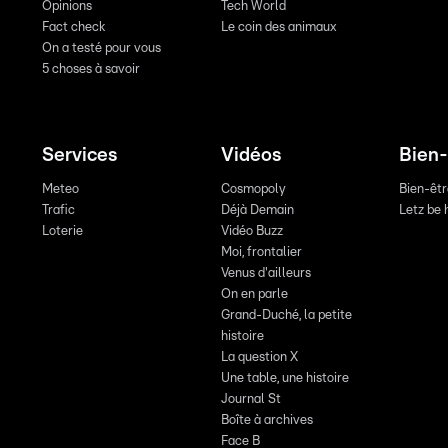
Opinions
Tech World
Fact check
Le coin des animaux
On a testé pour vous
5 choses à savoir
Services
Vidéos
Bien-
Meteo
Cosmopoly
Bien-êt
Trafic
Déjà Demain
Letz be 
Loterie
Vidéo Buzz
Moi, frontalier
Venus d'ailleurs
On en parle
Grand-Duché, la petite
histoire
La question X
Une table, une histoire
Journal St
Boîte à archives
Face B