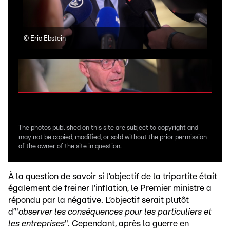
©
Eric Ebstein
©
Cé
The photos published on this site are subject to copyright and
may not be copied, modified, or sold without the prior permission
of the owner of the site in question.
À la question de savoir si l’objectif de la tripartite était
également de freiner l’inflation, le Premier ministre a
répondu par la négative. L’objectif serait plutôt
d’"
observer les conséquences pour les particuliers et
les entreprises
". Cependant, après la guerre en