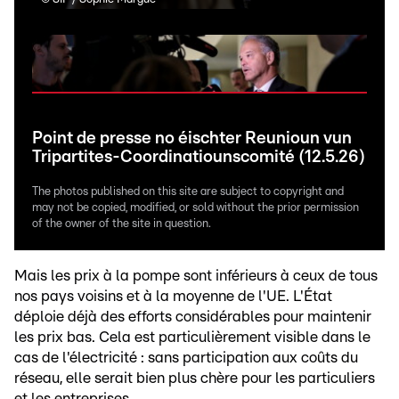
Point de presse no éischter Reunioun vun
Tripartites-Coordinatiounscomité (12.5.26)
The photos published on this site are subject to copyright and
may not be copied, modified, or sold without the prior permission
of the owner of the site in question.
Mais les prix à la pompe sont inférieurs à ceux de tous
nos pays voisins et à la moyenne de l'UE. L'État
déploie déjà des efforts considérables pour maintenir
les prix bas. Cela est particulièrement visible dans le
cas de l'électricité : sans participation aux coûts du
réseau, elle serait bien plus chère pour les particuliers
et les entreprises.