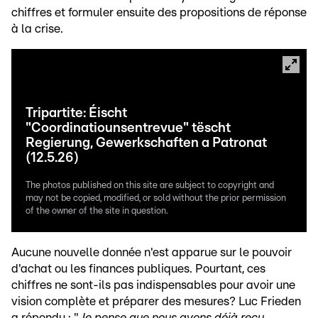
chiffres et formuler ensuite des propositions de réponse
à la crise.
Tripartite: Éischt
"Coordinatiounsentrevue" tëscht
Regierung, Gewerkschaften a Patronat
(12.5.26)
The photos published on this site are subject to copyright and
may not be copied, modified, or sold without the prior permission
of the owner of the site in question.
Aucune nouvelle donnée n'est apparue sur le pouvoir
d'achat ou les finances publiques. Pourtant, ces
chiffres ne sont-ils pas indispensables pour avoir une
vision complète et préparer des mesures? Luc Frieden
a répondu : "
Je pense que nous avons déjà reçu