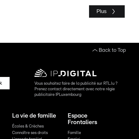
Plus
Back to Top
k
Vous souhaitez faire de la publicité sur RTL.lu ?
Prenez contact directement avec notre régie
publicitaire IPLuxembourg
La vie de famille
Espace
Frontaliers
Écoles & Crèches
Connaître ses droits
Famille