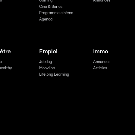
ts
Gaming
Annonces
Ciné & Series
Programme cinéma
Agenda
être
Emploi
Immo
re
Jobdag
Annonces
healthy
Moovijob
Articles
Lifelong Learning