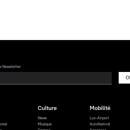
re Newsletter
O
Culture
Mobilité
News
Lux-Airport
ional
Musique
Autofestival