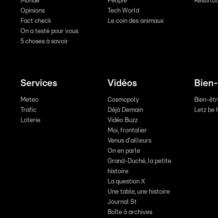
Monde
People
Résulta
Opinions
Tech World
Fact check
Le coin des animaux
On a testé pour vous
5 choses à savoir
Services
Vidéos
Bien-
Meteo
Cosmopoly
Bien-êt
Trafic
Déjà Demain
Letz be 
Loterie
Vidéo Buzz
Moi, frontalier
Venus d'ailleurs
On en parle
Grand-Duché, la petite
histoire
La question X
Une table, une histoire
Journal St
Boîte à archives