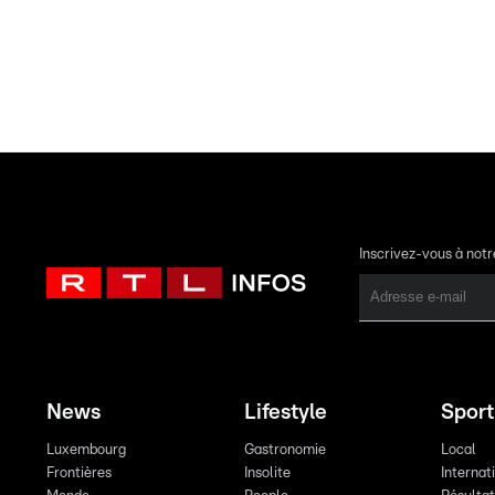
Inscrivez-vous à not
News
Lifestyle
Sport
Luxembourg
Gastronomie
Local
Frontières
Insolite
Internat