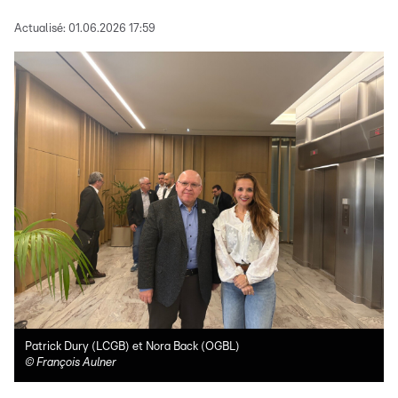
Actualisé:
01.06.2026 17:59
Patrick Dury (LCGB) et Nora Back (OGBL)
©
François Aulner