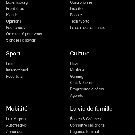
Luxembourg
Gastronomie
Frontières
Insolite
Monde
People
Opinions
Tech World
Fact check
Le coin des animaux
On a testé pour vous
5 choses à savoir
Sport
Culture
Local
News
International
Musique
Résultats
Gaming
Ciné & Series
Programme cinéma
Agenda
Mobilité
La vie de famille
Lux-Airport
Écoles & Crèches
Autofestival
Connaître ses droits
Annonces
L'agenda familial