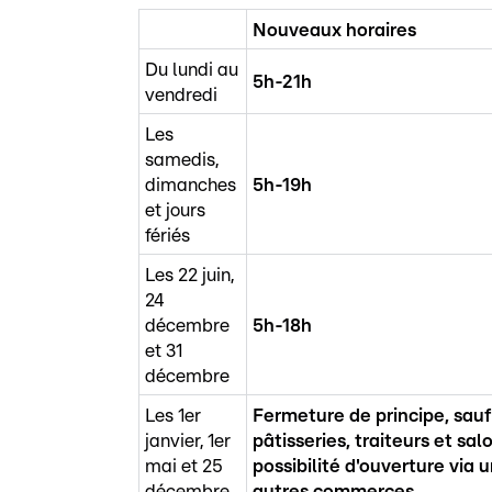
Nouveaux horaires
Du lundi au
5h-21h
vendredi
Les
samedis,
dimanches
5h-19h
et jours
fériés
Les 22 juin,
24
décembre
5h-18h
et 31
décembre
Les 1er
Fermeture de principe, sauf
janvier, 1er
pâtisseries, traiteurs et s
mai et 25
possibilité d'ouverture via 
décembre
autres commerces.