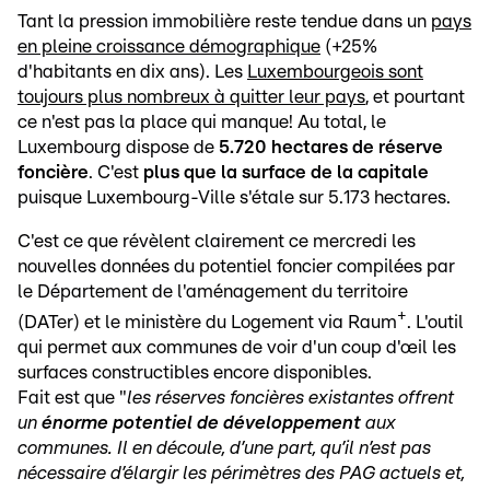
Tant la pression immobilière reste tendue dans un
pays
en pleine croissance démographique
(+25%
d'habitants en dix ans). Les
Luxembourgeois sont
toujours plus nombreux à quitter leur pays
, et pourtant
ce n'est pas la place qui manque! Au total, le
Luxembourg dispose de
5.720 hectares de réserve
foncière
. C'est
plus que la surface de la capitale
puisque Luxembourg-Ville s'étale sur 5.173 hectares.
C'est ce que révèlent clairement ce mercredi les
nouvelles données du potentiel foncier compilées par
le Département de l'aménagement du territoire
+
(DATer) et le ministère du Logement via Raum
. L'outil
qui permet aux communes de voir d'un coup d'œil les
surfaces constructibles encore disponibles.
Fait est que "
les réserves foncières existantes offrent
un
énorme potentiel de développement
aux
communes. Il en découle, d’une part, qu’il n’est pas
nécessaire d’élargir les périmètres des PAG actuels et,