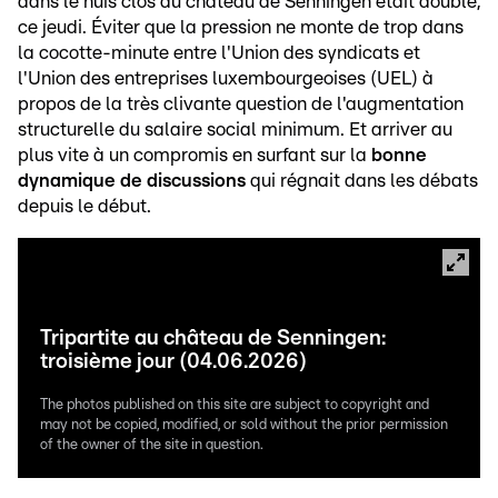
dans le huis clos du château de Senningen était double,
ce jeudi. Éviter que la pression ne monte de trop dans
la cocotte-minute entre l'Union des syndicats et
l'Union des entreprises luxembourgeoises (UEL) à
propos de la très clivante question de l'augmentation
structurelle du salaire social minimum. Et arriver au
plus vite à un compromis en surfant sur la
bonne
dynamique de discussions
qui régnait dans les débats
depuis le début.
Tripartite au château de Senningen:
troisième jour (04.06.2026)
The photos published on this site are subject to copyright and
may not be copied, modified, or sold without the prior permission
of the owner of the site in question.