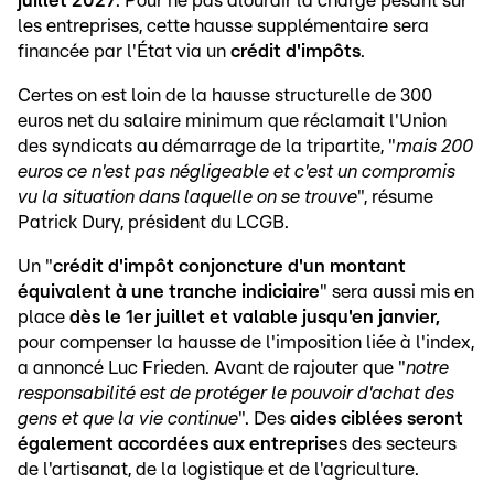
juillet 2027
. Pour ne pas alourdir la charge pesant sur
les entreprises, cette hausse supplémentaire sera
financée par l'État via un
crédit d'impôts
.
Certes on est loin de la hausse structurelle de 300
euros net du salaire minimum que réclamait l'Union
des syndicats au démarrage de la tripartite, "
mais 200
euros ce n'est pas négligeable et c'est un compromis
vu la situation dans laquelle on se trouve
", résume
Patrick Dury, président du LCGB.
Un "
crédit d'impôt conjoncture d'un montant
équivalent à une tranche indiciaire
" sera aussi mis en
place
dès le 1er juillet et valable jusqu'en janvier,
pour compenser la hausse de l'imposition liée à l'index,
a annoncé Luc Frieden. Avant de rajouter que "
notre
responsabilité est de protéger le pouvoir d'achat des
gens et que la vie continue
". Des
aides ciblées seront
également accordées aux entreprise
s des secteurs
de l'artisanat, de la logistique et de l'agriculture.