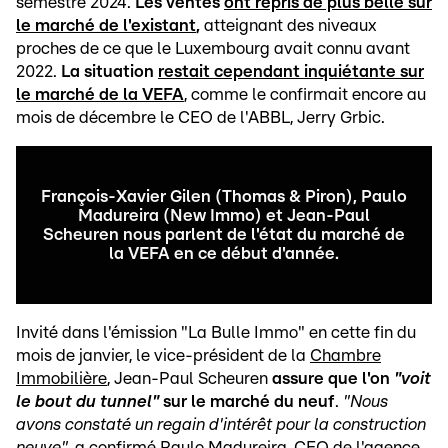
semestre 2024.
Les ventes
ont repris de plus belle sur
le marché de l'existant
,
atteignant des niveaux
proches de ce que le Luxembourg avait connu avant
2022.
La situation
restait cependant inquiétante sur
le marché de la VEFA
, comme le confirmait encore au
mois de décembre le CEO de l'ABBL, Jerry Grbic.
François-Xavier Gilen (Thomas & Piron), Paulo
Madureira (New Immo) et Jean-Paul
Scheuren nous parlent de l'état du marché de
la VEFA en ce début d'année.
Invité dans l'émission "La Bulle Immo" en cette fin du
mois de janvier, le vice-président de la
Chambre
Immobilière
, Jean-Paul Scheuren
assure que l'on
"voit
le bout du tunnel"
sur le marché du neuf
.
"Nous
avons constaté un regain d'intérêt pour la construction
neuve"
, a confirmé Paulo Madureira, CEO de l'agence