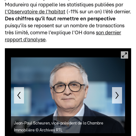
Madureira qui rappelle les statistiques publiées par
l'Observatoire de l'habitat
(-11% sur un an) l'été dernier.
Des chiffres qu'il faut remettre en perspective
puisqu'ils se reposent sur un nombre de transactions
très limité, comme l'explique l'OH dans
son dernier
rapport d'analyse
.
Jean-Paul Scheuren, vice-président de la Chambre
Fran
Immobilière
©
Archives RTL
Piro