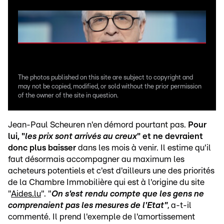
The photos published on this site are subject to copyright and
may not be copied, modified, or sold without the prior permission
of the owner of the site in question.
Jean-Paul Scheuren n'en démord pourtant pas.
Pour
lui, "
les prix sont arrivés au creux
" et ne devraient
donc plus baisser
dans les mois à venir. Il estime qu'il
faut désormais accompagner au maximum les
acheteurs potentiels et c'est d'ailleurs une des priorités
de la Chambre Immobilière qui est à l'origine du site
"
Aides.lu
". "
On s'est rendu compte que les gens ne
comprenaient pas les mesures de l'Etat"
, a-t-il
commenté. Il prend l'exemple de l'amortissement