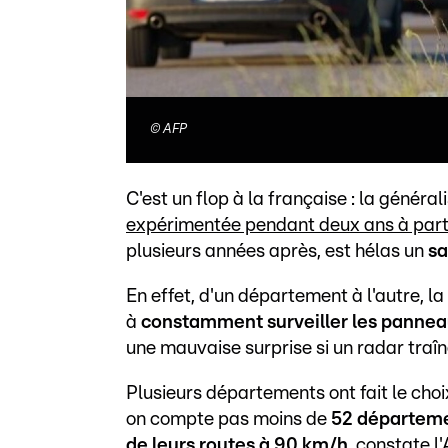
©
AFP
C'est un flop à la française : la généra
expérimentée pendant deux ans à part
plusieurs années après, est hélas un
sa
En effet, d'un département à l'autre, la 
à
constamment surveiller les panne
une mauvaise surprise si un radar traîn
Plusieurs départements ont fait le cho
on compte pas moins de
52 départemen
de leurs routes à 90 km/h
,
constate
l