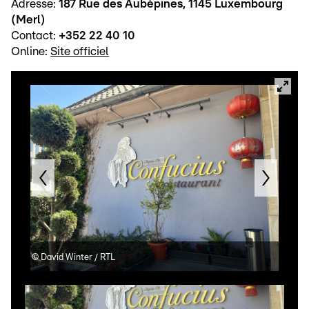
Adresse:
187 Rue des Aubépines, 1145 Luxembourg
(Merl)
Contact:
+352 22 40 10
Online:
Site officiel
©
David Winter / RTL
©
Da