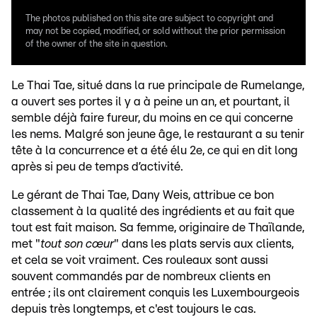
The photos published on this site are subject to copyright and
may not be copied, modified, or sold without the prior permission
of the owner of the site in question.
Le Thai Tae, situé dans la rue principale de Rumelange,
a ouvert ses portes il y a à peine un an, et pourtant, il
semble déjà faire fureur, du moins en ce qui concerne
les nems. Malgré son jeune âge, le restaurant a su tenir
tête à la concurrence et a été élu 2e, ce qui en dit long
après si peu de temps d’activité.
Le gérant de Thai Tae, Dany Weis, attribue ce bon
classement à la qualité des ingrédients et au fait que
tout est fait maison. Sa femme, originaire de Thaïlande,
met "
tout son cœur
" dans les plats servis aux clients,
et cela se voit vraiment. Ces rouleaux sont aussi
souvent commandés par de nombreux clients en
entrée ; ils ont clairement conquis les Luxembourgeois
depuis très longtemps, et c'est toujours le cas.