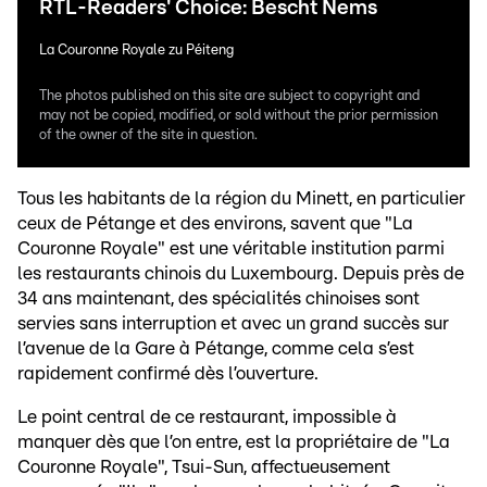
RTL-Readers' Choice: Bescht Nems
La Couronne Royale zu Péiteng
The photos published on this site are subject to copyright and
may not be copied, modified, or sold without the prior permission
of the owner of the site in question.
Tous les habitants de la région du Minett, en particulier
ceux de Pétange et des environs, savent que "La
Couronne Royale" est une véritable institution parmi
les restaurants chinois du Luxembourg. Depuis près de
34 ans maintenant, des spécialités chinoises sont
servies sans interruption et avec un grand succès sur
l’avenue de la Gare à Pétange, comme cela s’est
rapidement confirmé dès l’ouverture.
Le point central de ce restaurant, impossible à
manquer dès que l’on entre, est la propriétaire de "La
Couronne Royale", Tsui-Sun, affectueusement