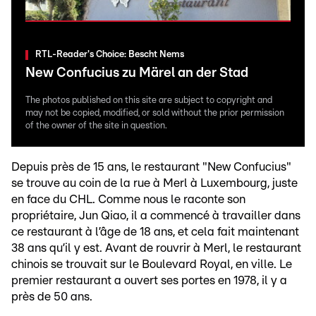
RTL-Reader's Choice: Bescht Nems
New Confucius zu Märel an der Stad
The photos published on this site are subject to copyright and
may not be copied, modified, or sold without the prior permission
of the owner of the site in question.
Depuis près de 15 ans, le restaurant "New Confucius"
se trouve au coin de la rue à Merl à Luxembourg, juste
en face du CHL. Comme nous le raconte son
propriétaire, Jun Qiao, il a commencé à travailler dans
ce restaurant à l’âge de 18 ans, et cela fait maintenant
38 ans qu’il y est. Avant de rouvrir à Merl, le restaurant
chinois se trouvait sur le Boulevard Royal, en ville. Le
premier restaurant a ouvert ses portes en 1978, il y a
près de 50 ans.