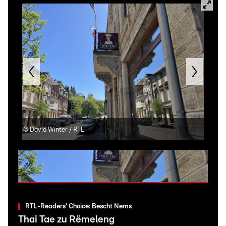
©
David Winter / RTL
©
Da
RTL-Readers' Choice: Bescht Nems
Thai Tae zu Rëmeleng