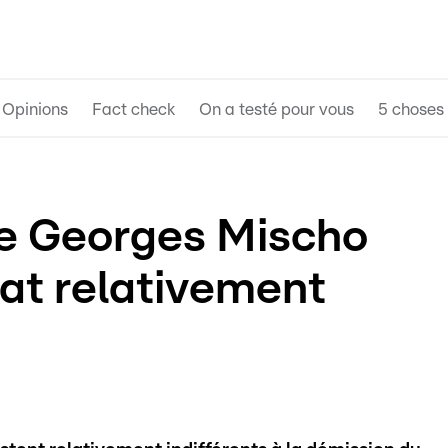
Opinions
Fact check
On a testé pour vous
5 choses 
e Georges Mischo
nat relativement