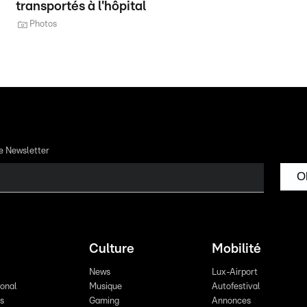
transportés à l'hôpital
Photos
re Newsletter
O
Culture
Mobilité
News
Lux-Airport
ional
Musique
Autofestival
ts
Gaming
Annonces