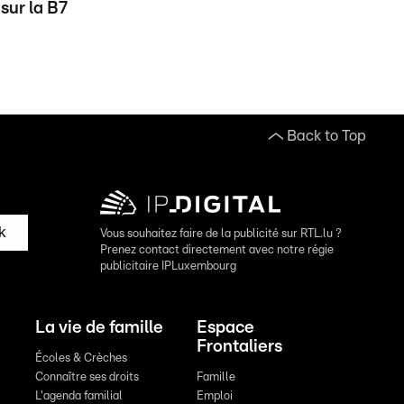
sur la B7
Back to Top
k
Vous souhaitez faire de la publicité sur RTL.lu ?
Prenez contact directement avec notre régie
publicitaire IPLuxembourg
La vie de famille
Espace
Frontaliers
Écoles & Crèches
Connaître ses droits
Famille
L'agenda familial
Emploi