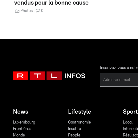
vendus pour la bonne cause
Photos
0
Inscrivez-vous à not
News
Lifestyle
Sport
Luxembourg
Gastronomie
Local
Frontières
Insolite
Internat
Monde
People
Résulta