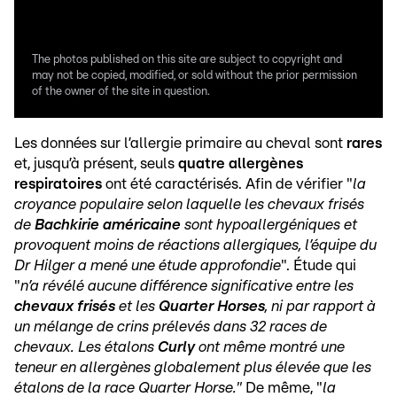
The photos published on this site are subject to copyright and
may not be copied, modified, or sold without the prior permission
of the owner of the site in question.
Les données sur l’allergie primaire au cheval sont
rares
et, jusqu’à présent, seuls
quatre allergènes
respiratoires
ont été caractérisés. Afin de vérifier "
la
croyance populaire selon laquelle les chevaux frisés
de
Bachkirie
américaine
sont hypoallergéniques et
provoquent moins de réactions allergiques, l’équipe du
Dr Hilger a mené une étude approfondie
". Étude qui
"
n’a révélé aucune différence significative entre les
chevaux frisés
et les
Quarter Horses
, ni par rapport à
un mélange de crins prélevés dans 32 races de
chevaux. Les étalons
Curly
ont même montré une
teneur en allergènes globalement plus élevée que les
étalons de la race Quarter Horse."
De même, "
la