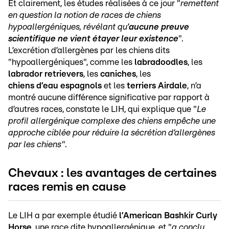
Et clairement, les études réalisées à ce jour "
remettent
en question la notion de races de chiens
hypoallergéniques, révélant qu’
aucune preuve
scientifique ne vient étayer leur existence
".
L’excrétion d’allergènes par les chiens dits
"hypoallergéniques", comme les
labradoodles
, les
labrador
retrievers
, les
caniches
, les
chiens
d’eau
espagnols
et les
terriers
Airdale
, n’a
montré aucune différence significative par rapport à
d’autres races, constate le LIH, qui explique que "
Le
profil allergénique complexe des chiens empêche une
approche ciblée pour réduire la sécrétion d’allergènes
par les chiens"
.
Chevaux : les avantages de certaines
races remis en cause
Le LIH a par exemple étudié
l’American Bashkir Curly
Horse
, une race dite hypoallergénique, et "
a conclu