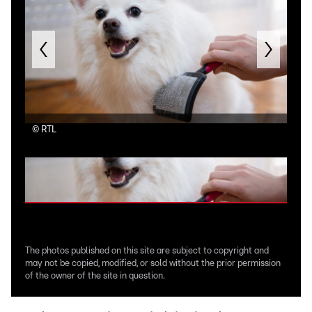
©
RTL
Une 
The photos published on this site are subject to copyright and
may not be copied, modified, or sold without the prior permission
of the owner of the site in question.