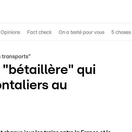
Opinions
Fact check
On a testé pour vous
5 choses 
 transports"
"bétaillère" qui
ntaliers au