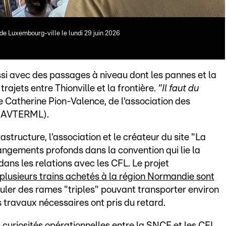
 de Luxembourg-ville le lundi 29 juin 2026
si avec des passages à niveau dont les pannes et la
ajets entre Thionville et la frontière.
"Il faut du
e Catherine Pion-Valence, de l'association des
(AVTERML).
astructure, l'association et le créateur du site "La
ngements profonds dans la convention qui lie la
dans les relations avec les CFL. Le projet
plusieurs trains achetés à la région Normandie sont
culer des rames "triples" pouvant transporter environ
 travaux nécessaires ont pris du retard.
s curiosités opérationnelles entre la SNCF et les CFL