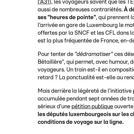
l'A31
), les voyageurs savent que les T
aussi de nombreuses contrariétés.
À d
ses "heures de pointe"
, qui prennent 
l'arrivée en gare de Luxembourg le mat
offertes par la SNCF et les CFL dans la
est la plus fréquentée de France, en-de
Pour tenter de
"dédramatiser"
ces désa
Bétaillère", qui permet, avec humour, d
voyageurs. Un train est-il en compositio
retard ? La ponctualité est-elle au re
Mais derrière la légèreté de l'initiati
accumulée pendant sept années de traje
sérieux d'une
pétition publique
ouverte 
les députés luxembourgeois sur les 
conditions de voyage sur la ligne.