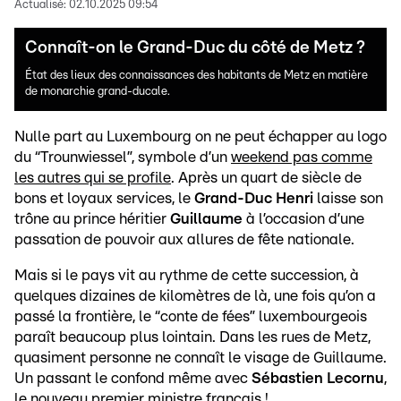
Actualisé:
02.10.2025 09:54
Connaît-on le Grand-Duc du côté de Metz ?
État des lieux des connaissances des habitants de Metz en matière
de monarchie grand-ducale.
Nulle part au Luxembourg on ne peut échapper au logo
du “Trounwiessel”, symbole d’un
weekend pas comme
les autres qui se profile
. Après un quart de siècle de
bons et loyaux services, le
Grand-Duc Henri
laisse son
trône au prince héritier
Guillaume
à l’occasion d’une
passation de pouvoir aux allures de fête nationale.
Mais si le pays vit au rythme de cette succession, à
quelques dizaines de kilomètres de là, une fois qu’on a
passé la frontière, le “conte de fées” luxembourgeois
paraît beaucoup plus lointain. Dans les rues de Metz,
quasiment personne ne connaît le visage de Guillaume.
Un passant le confond même avec
Sébastien Lecornu
,
le nouveau premier ministre français !