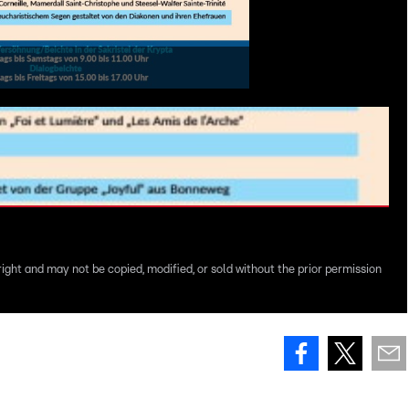
P
right and may not be copied, modified, or sold without the prior permission