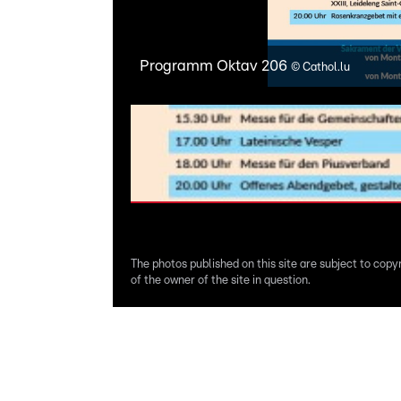
Programm Oktav 206
©
Cathol.lu
The photos published on this site are subject to copy
of the owner of the site in question.