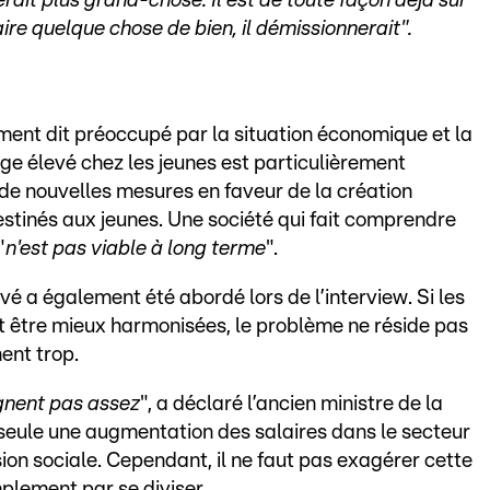
sterait plus grand-chose. Il est de toute façon déjà sur
faire quelque chose de bien, il démissionnerait".
ement dit préoccupé par la situation économique et la
 élevé chez les jeunes est particulièrement
 de nouvelles mesures en faveur de la création
stinés aux jeunes. Une société qui fait comprendre
"
n'est pas viable à long terme
".
ivé a également été abordé lors de l’interview. Si les
nt être mieux harmonisées, le problème ne réside pas
ent trop.
gnent pas assez
", a déclaré l’ancien ministre de la
 : seule une augmentation des salaires dans le secteur
ion sociale. Cependant, il ne faut pas exagérer cette
implement par se diviser.