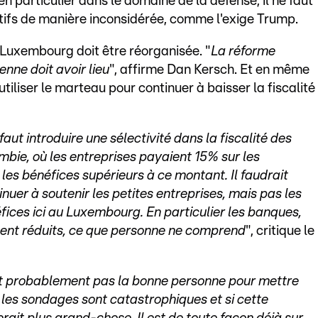
n particulier dans le domaine de la défense, il ne faut
ctifs de manière inconsidérée, comme l'exige Trump.
u Luxembourg doit être réorganisée. "
La réforme
enne doit avoir lieu
", affirme Dan Kersch. Et en même
iliser le marteau pour continuer à baisser la fiscalité
 faut introduire une sélectivité dans la fiscalité des
ambie, où les entreprises payaient 15% sur les
les bénéfices supérieurs à ce montant. Il faudrait
nuer à soutenir les petites entreprises, mais pas les
fices ici au Luxembourg. En particulier les banques,
ment réduits, ce que personne ne comprend
", critique le
st probablement pas la bonne personne pour mettre
 les sondages sont catastrophiques et si cette