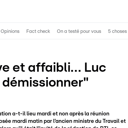
Opinions
Fact check
On a testé pour vous
5 choses 
ve et affaibli… Luc
t démissionner"
ation a-t-il lieu mardi et non après la réunion
 posée mardi matin par l'ancien ministre du Travail et