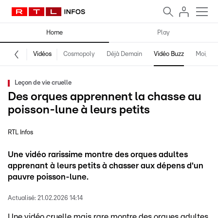
Home
Play
Vidéos
Cosmopoly
Déjà Demain
Vidéo Buzz
Moi, fro
Leçon de vie cruelle
Des orques apprennent la chasse au
poisson-lune à leurs petits
RTL Infos
Une vidéo rarissime montre des orques adultes
apprenant à leurs petits à chasser aux dépens d'un
pauvre poisson-lune.
Actualisé:
21.02.2026 14:14
Une vidéo cruelle mais rare montre des orques adultes