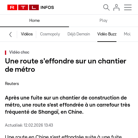
Home
Play
Vidéos
Cosmopoly
Déjà Demain
Vidéo Buzz
Moi, fro
Vidéo choc
Une route s'effondre sur un chantier
de métro
Reuters
Après une fuite sur un chantier de construction de
métro, une route s'est effondrée à un carrefour très
fréquenté de Shangaï, en Chine.
Actualisé:
12.02.2026 13:43
Une route en Chine s'est effondrée suite à une fuite