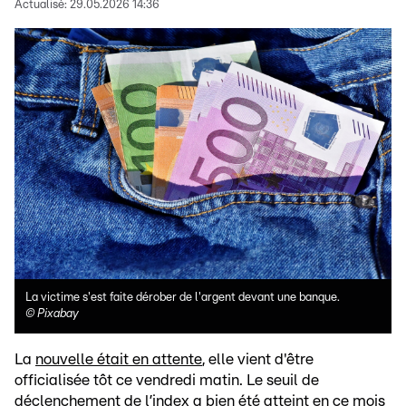
Actualisé:
29.05.2026 14:36
La victime s'est faite dérober de l'argent devant une banque.
©
Pixabay
La
nouvelle était en attente
, elle vient d'être
officialisée tôt ce vendredi matin. Le seuil de
déclenchement de l’index a bien été atteint en ce mois