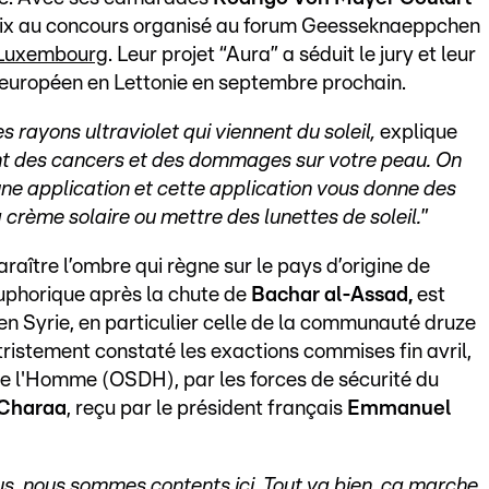
rix au concours organisé au forum Geesseknaeppchen
s Luxembourg
. Leur projet “Aura” a séduit le jury et leur
 européen en Lettonie en septembre prochain.
s rayons ultraviolet qui viennent du soleil,
explique
t des cancers et des dommages sur votre peau. On
une application et cette application vous donne des
crème solaire ou mettre des lunettes de soleil.
”
araître l’ombre qui règne sur le pays d’origine de
euphorique après la chute de
Bachar al-Assad,
est
 en Syrie, en particulier celle de la communauté druze
 tristement constaté les exactions commises fin avril,
 de l'Homme (OSDH), par les forces de sécurité du
Charaa
, reçu par le président français
Emmanuel
s, nous sommes contents ici. Tout va bien, ça marche,