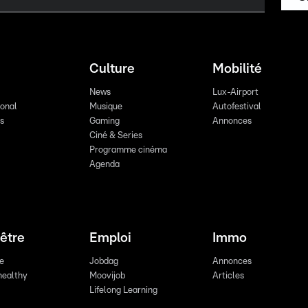
Culture
Mobilité
News
Lux-Airport
ional
Musique
Autofestival
ts
Gaming
Annonces
Ciné & Series
Programme cinéma
Agenda
être
Emploi
Immo
re
Jobdag
Annonces
healthy
Moovijob
Articles
Lifelong Learning