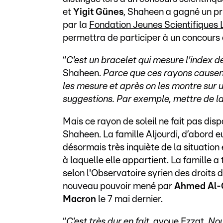
et
Yigit Günes
, Shaheen a gagné un p
par la
Fondation Jeunes Scientifique
permettra de participer à un concours
“
C'est un bracelet qui mesure l'index de
Shaheen.
Parce que ces rayons causen
les mesure et après on les montre sur 
suggestions. Par exemple, mettre de la 
Mais ce rayon de soleil ne fait pas disp
Shaheen. La famille Aljourdi, d’abord 
désormais très inquiète de la situation
à laquelle elle appartient. La famille a
selon l'Observatoire syrien des droits
nouveau pouvoir mené par
Ahmed Al-
Macron
le 7 mai dernier.
“
C'est très dur en fait,
avoue Ezzat.
Nou