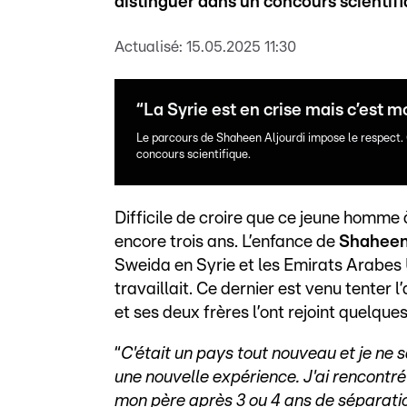
distinguer dans un concours scientifi
Actualisé:
15.05.2025 11:30
“La Syrie est en crise mais c’est 
Le parcours de Shaheen Aljourdi impose le respect.
concours scientifique.
Difficile de croire que ce jeune homme à 
encore trois ans. L’enfance de
Shaheen
Sweida en Syrie et les Emirats Arabes U
travaillait. Ce dernier est venu tente
et ses deux frères l’ont rejoint quelque
“
C'était un pays tout nouveau et je ne s
une nouvelle expérience. J'ai rencontré
mon père après 3 ou 4 ans de séparation.