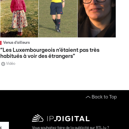
Venus d’ailleurs
“Les Luxembourgeois n’étaient pas très
habitués à voir des étrangers”
Vidéo
Back to Top
k
Vous souhaitez faire de la publicité sur RTL.lu ?