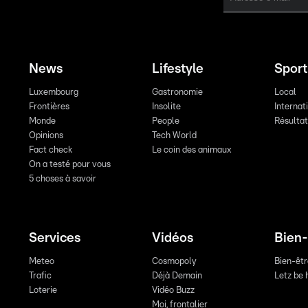
News
Lifestyle
Sport
Luxembourg
Gastronomie
Local
Frontières
Insolite
Internat
Monde
People
Résulta
Opinions
Tech World
Fact check
Le coin des animaux
On a testé pour vous
5 choses à savoir
Services
Vidéos
Bien-
Meteo
Cosmopoly
Bien-êt
Trafic
Déjà Demain
Letz be 
Loterie
Vidéo Buzz
Moi, frontalier