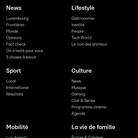
News
Lifestyle
Luxembourg
Gastronomie
Frontières
Insolite
Monde
People
Opinions
Tech World
Fact check
Le coin des animaux
On a testé pour vous
5 choses à savoir
Sport
Culture
Local
News
International
Musique
Résultats
Gaming
Ciné & Series
Programme cinéma
Agenda
Mobilité
La vie de famille
Lux-Airport
Écoles & Crèches