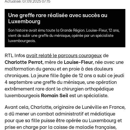
Actualisé:
07.09.2025 07:15
Une greffe rare réalisée avec succès au
Luxembourg
Son histoire avait ému toute la Grande Région. Louise-Fleur, 12 ans,
vient de subir une greffe du ménisque, opérée par un spécialiste
luxembourgeois.
RTL Infos
avait relaté le parcours courageux
de
Charlotte Perrot
, mère de
Louise-Fleur
, née avec une
malformation du genou et en proie à des douleurs
chroniques. La jeune fille âgée de 12 ans a subi ce jeudi
4 septembre une greffe du ménisque, une opération
extrêmement rare dont le chirurgien orthopédique
luxembourgeois
Romain Seil
est un spécialiste.
Avant cela, Charlotte, originaire de Lunéville en France,
a dû mener un combat administratif et médiatique
pour que sa fille puisse être opérée au Luxembourg et
prise en charge par la caisse de maladie française,