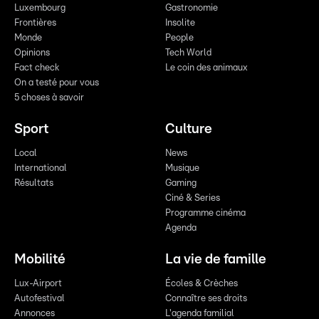
Luxembourg
Gastronomie
Frontières
Insolite
Monde
People
Opinions
Tech World
Fact check
Le coin des animaux
On a testé pour vous
5 choses à savoir
Sport
Culture
Local
News
International
Musique
Résultats
Gaming
Ciné & Series
Programme cinéma
Agenda
Mobilité
La vie de famille
Lux-Airport
Écoles & Crèches
Autofestival
Connaître ses droits
Annonces
L'agenda familial