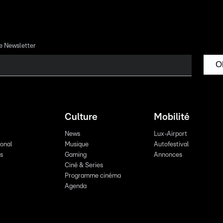
re Newsletter
O
Culture
Mobilité
News
Lux-Airport
ional
Musique
Autofestival
ts
Gaming
Annonces
Ciné & Series
Programme cinéma
Agenda