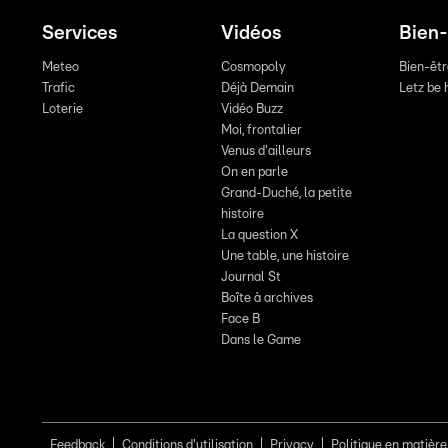
Services
Vidéos
Bien-
Meteo
Cosmopoly
Bien-êt
Trafic
Déjà Demain
Letz be 
Loterie
Vidéo Buzz
Moi, frontalier
Venus d'ailleurs
On en parle
Grand-Duché, la petite
histoire
La question X
Une table, une histoire
Journal St
Boîte à archives
Face B
Dans le Game
Feedback
Conditions d'utilisation
Privacy
Politique en matière