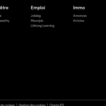
être
Emploi
Immo
re
Jobdag
Annonces
healthy
Moovijob
Articles
Lifelong Learning
 de cookies
Gestion des cookies
Charte RTL