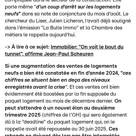
parle même "
d'un coup d'arrêt sur les logements
neufs
"
dans sa note de conjoncture du mois d'août. Le
chercheur du Liser, Julien Licheron, l'avait déjà souligné
dans l'émission "La Bulle Immo" et la Chambre des
métiers le rappelle aujourd'hui.
-> À lire à ce sujet:
Immobilier: "On voit le bout du
tunnel", affirme Jean-Paul Scheuren
Si une augmentation des ventes de logements
neufs a bien été constatée en fin d'année 2024, "
ces
chiffres se situent bien en deça des niveaux
enregistrés avant la crise
". Et ces ventes ont bien
évidemment été boostées par la fin supposée du
paquet logement au mois de décembre dernier.
On
peut s'attendre à un nouvel élan au deuxième
trimestre 2025
(chiffres de l'OH) qui sera également
dû à la "deadline" du paquet logement qui, on le
rappelle avait été repoussée au 30 juin 2025.
Ces
rebonds ne doivent dès lors pas être interprétés