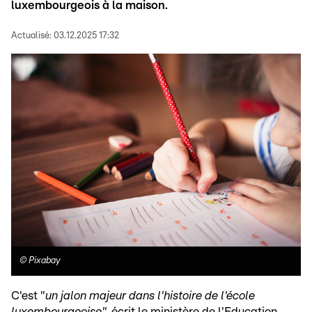
luxembourgeois à la maison.
Actualisé:
03.12.2025 17:32
©
Pixabay
C'est "
un jalon majeur dans l'histoire de l'école
luxembourgeoise"
, écrit le ministère de l'Education