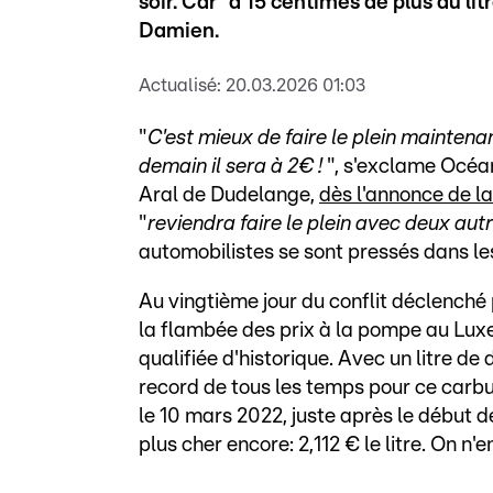
soir. Car "à 15 centimes de plus au li
Damien.
Actualisé:
20.03.2026 01:03
"
C'est mieux de faire le plein maintenan
demain il sera à 2€ !
", s'exclame Océane
Aral de Dudelange,
dès l'annonce de l
"
reviendra faire le plein avec deux aut
automobilistes se sont pressés dans les 
Au vingtième jour du conflit déclenché 
la flambée des prix à la pompe au Lux
qualifiée d'historique. Avec un litre de 
record de tous les temps pour ce carb
le 10 mars 2022, juste après le début de
plus cher encore: 2,112 € le litre. On n'e