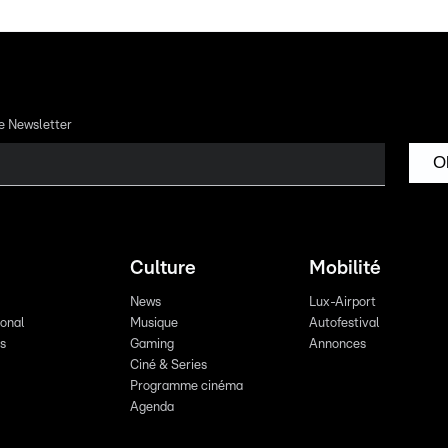
re Newsletter
O
Culture
Mobilité
News
Lux-Airport
ional
Musique
Autofestival
ts
Gaming
Annonces
Ciné & Series
Programme cinéma
Agenda