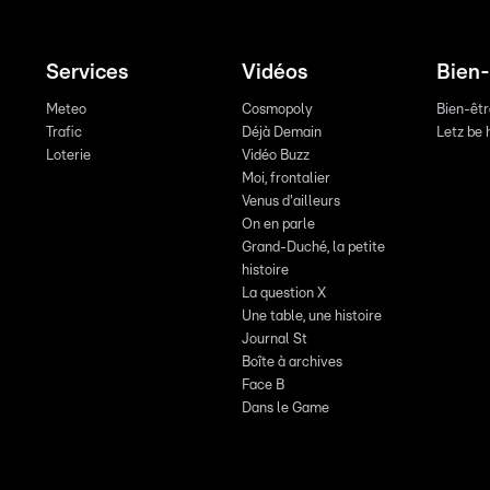
Services
Vidéos
Bien-
Meteo
Cosmopoly
Bien-êt
Trafic
Déjà Demain
Letz be 
Loterie
Vidéo Buzz
Moi, frontalier
Venus d'ailleurs
On en parle
Grand-Duché, la petite
histoire
La question X
Une table, une histoire
Journal St
Boîte à archives
Face B
Dans le Game