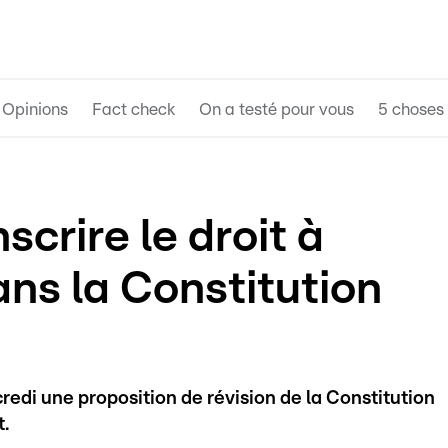
Opinions
Fact check
On a testé pour vous
5 choses 
scrire le droit à
ns la Constitution
di une proposition de révision de la Constitution
t.