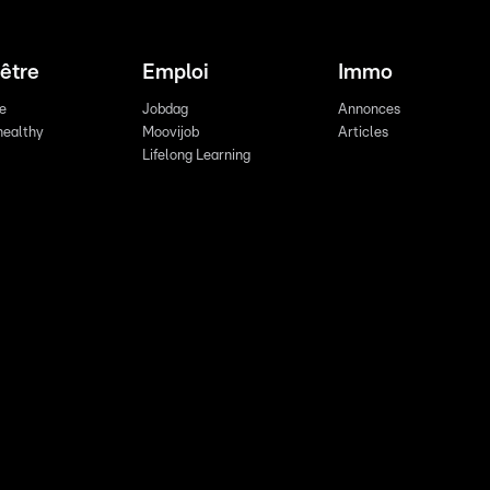
être
Emploi
Immo
re
Jobdag
Annonces
healthy
Moovijob
Articles
Lifelong Learning