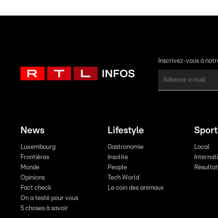
Inscrivez-vous à not
News
Lifestyle
Sport
Luxembourg
Gastronomie
Local
Frontières
Insolite
Internat
Monde
People
Résulta
Opinions
Tech World
Fact check
Le coin des animaux
On a testé pour vous
5 choses à savoir