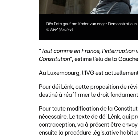
Dës Foto gouf am Kader vun enger Demonstratioun 
©
AFP (Archiv)
"
Tout comme en France, l’interruption v
Constitution
", estime l'élu de la Gauc
Au Luxembourg, l'IVG est actuellement e
Pour déi Lénk, cette proposition de rév
destiné à réaffirmer le droit fondament
Pour toute modification de la Constitut
nécessaire. Le texte de déi Lénk, qui pré
contraception, va à présent être envoyé
ensuite la procédure législative habitue