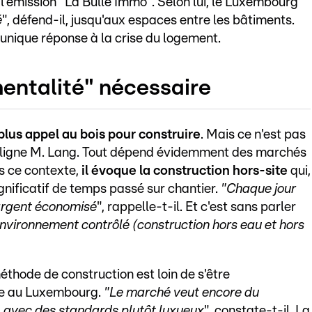
s l'émission "La Bulle Immo". Selon lui, le Luxembourg
é
", défend-il, jusqu'aux espaces entre les bâtiments.
 unique réponse à la crise du logement.
ntalité" nécessaire
 plus appel au bois pour construire
. Mais ce n'est pas
souligne M. Lang. Tout dépend évidemment des marchés
s ce contexte,
il évoque la construction hors-site
qui,
ignificatif de temps passé sur chantier.
"Chaque jour
'argent économisé
", rappelle-t-il. Et c'est sans parler
environnement contrôlé (construction hors eau et hors
thode de construction est loin de s'être
e au Luxembourg.
"Le marché veut encore du
.) avec des standards plutôt luxueux
", constate-t-il. La