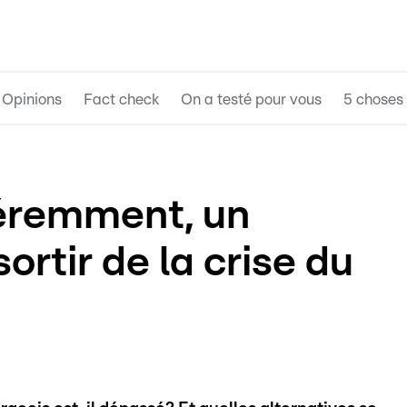
Opinions
Fact check
On a testé pour vous
5 choses 
féremment, un
ortir de la crise du