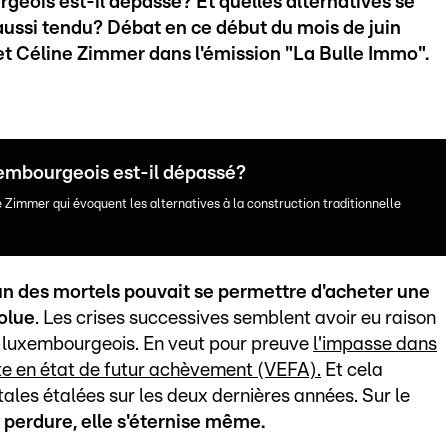
eois est-il dépassé? Et quelles alternatives se
ussi tendu? Débat en ce début du mois de juin
et Céline Zimmer dans l'émission "La Bulle Immo".
xembourgeois est-il dépassé?
 Zimmer qui évoquent les alternatives à la construction traditionnelle
n des mortels pouvait se permettre d'acheter une
volue
. Les crises successives semblent avoir eu raison
l luxembourgeois. En veut pour preuve
l'impasse dans
te en état de futur achèvement (VEFA).
Et cela
les étalées sur les deux dernières années. Sur le
e perdure, elle s'éternise même.