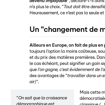
devenu impayable
", déclare-t-il dan
n'a plus le choix. "
Tout doit être densifi
Heureusement, ce n'est pas la seule et
Un "changement de me
Ailleurs en Europe, on fait de plus en
toujours l'option la moins coûteuse, 
et du prix des matières premières. Dan
le cas échéant, peut signifier un gain s
que l'on gagne, c'est évidemment de l
des avantages de "
travailler dans un 
air)
".
Mais cette mé
"
On sait que la croissance
démocratisé
démographique est
classique (..