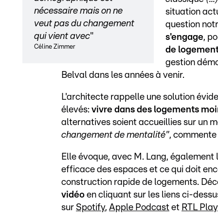
nécessaire mais on ne
situation ac
veut pas du changement
question not
qui vient avec
"
s'engage
, p
Céline Zimmer
de logement
gestion démoc
Belval dans les années à venir.
L'architecte rappelle une solution évid
élevés:
vivre dans des logements moi
alternatives soient accueillies sur un 
changement de mentalité"
, commente l
Elle évoque, avec M. Lang, également 
efficace des espaces et ce qui doit enc
construction rapide de logements. Dé
vidéo
en cliquant sur les liens ci-des
sur
Spotify
,
Apple Podcast
et
RTL Play