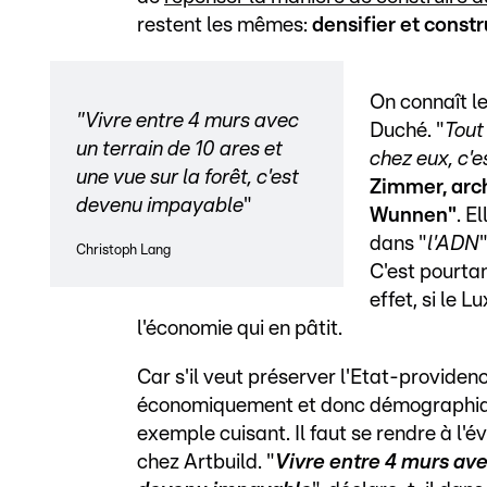
restent les mêmes:
densifier et constr
On connaît le
"Vivre entre 4 murs avec
Duché. "
Tout
un terrain de 10 ares et
chez eux, c'e
une vue sur la forêt, c'est
Zimmer, arch
devenu impayable
"
Wunnen"
. E
dans "
l'ADN
Christoph Lang
C'est pourta
effet, si le 
l'économie qui en pâtit.
Car s'il veut préserver l'Etat-providen
économiquement et donc démographi
exemple cuisant. Il faut se rendre à l'
chez Artbuild. "
Vivre entre 4 murs avec