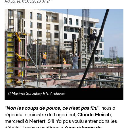
Actualisé:
05.03.2026 07:24
©
Maxime Gonzales/ RTL Archives
"
Non les coups de pouce, ce n'est pas fini
"
, nous a
répondu le ministre du Logement,
Claude Meisch
,
mercredi à Mertert. S'il n'a pas voulu entrer dans les
détails, il nous a confirmé qu'
une réforme de