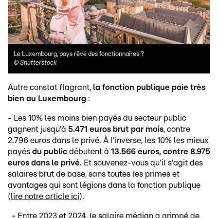
Le Luxembourg, pays rêvé des fonctionnaires ?
©
Shutterstock
Autre constat flagrant,
la fonction publique paie très
bien au Luxembourg
:
- Les 10% les moins bien payés du secteur public
gagnent jusqu'à
5.471 euros brut par mois
, contre
2.796 euros dans le privé. À l'inverse, les 10% les mieux
payés
du public
débutent à
13.566 euros, contre 8.975
euros dans le privé.
Et souvenez-vous qu'il s'agit des
salaires brut de base, sans toutes les primes et
avantages qui sont légions dans la fonction publique
(
lire notre article ici
).
-
Entre 2023 et 2024, le salaire médian a grimpé de