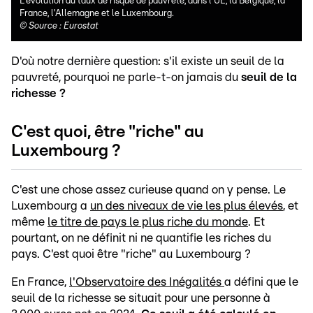
L'évolution du taux de risque de pauvreté, dans l'UE, la Belgique, la
France, l'Allemagne et le Luxembourg.
©
Source : Eurostat
D'où notre dernière question: s'il existe un seuil de la
pauvreté, pourquoi ne parle-t-on jamais du
seuil de la
richesse ?
C'est quoi, être "riche" au
Luxembourg ?
C'est une chose assez curieuse quand on y pense. Le
Luxembourg a
un des niveaux de vie les plus élevés
, et
même
le titre de pays le plus riche du monde
. Et
pourtant, on ne définit ni ne quantifie les riches du
pays. C'est quoi être "riche" au Luxembourg ?
En France,
l'Observatoire des Inégalités
a défini que le
seuil de la richesse se situait pour une personne à