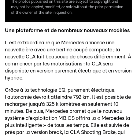
The photos published on this site are subject to copyright and
may not be copied, modified, or sold without the prior permission
of the owner of the site in question.
Une plateforme et de nombreux nouveaux modèles
Il est extraordinaire que Mercedes annonce une
nouvelle ère avec une berline coupé compacte ; la
nouvelle CLA fait beaucoup de choses différemment. À
commencer par les motorisations : la CLA sera
disponible en version purement électrique et en version
hybride.
Grâce à la technologie EQ, purement électrique,
l'autonomie devrait atteindre 792 km. Il est possible de
recharger jusqu'à 325 kilomètres en seulement 10
minutes. De plus, Mercedes promet que le nouveau
système d'exploitation MB.OS offrira la « Mercedes la
plus intelligente » de tous les temps. Elle est suivie de
près par la version break, la CLA Shooting Brake, qui