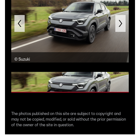
©
Suzuki
©
Su
The photos published on this site are subject to copyright and
may not be copied, modified, or sold without the prior permission
of the owner of the site in question.