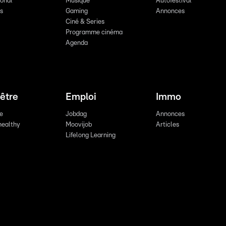
ional
Musique
Autofestival
ts
Gaming
Annonces
Ciné & Series
Programme cinéma
Agenda
être
Emploi
Immo
re
Jobdag
Annonces
healthy
Moovijob
Articles
Lifelong Learning