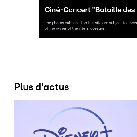
Ciné-Concert "Bataille des 
The photos published on this site are subject to copy
of the owner of the site in question.
Plus d'actus