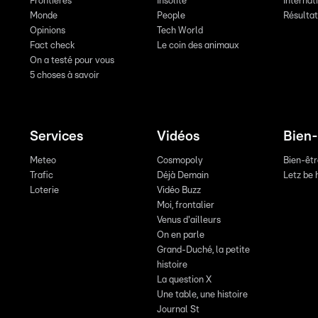
Frontières
Insolite
Internat
Monde
People
Résulta
Opinions
Tech World
Fact check
Le coin des animaux
On a testé pour vous
5 choses à savoir
Services
Vidéos
Bien-
Meteo
Cosmopoly
Bien-êt
Trafic
Déjà Demain
Letz be 
Loterie
Vidéo Buzz
Moi, frontalier
Venus d'ailleurs
On en parle
Grand-Duché, la petite
histoire
La question X
Une table, une histoire
Journal St