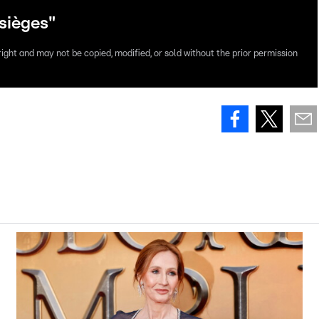
sièges"
right and may not be copied, modified, or sold without the prior permission