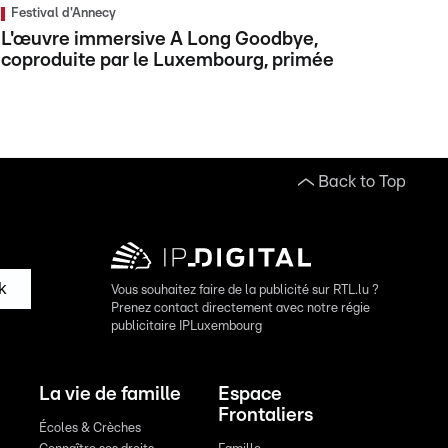
Festival d'Annecy
L'œuvre immersive A Long Goodbye,
coproduite par le Luxembourg, primée
Back to Top
k
Vous souhaitez faire de la publicité sur RTL.lu ?
Prenez contact directement avec notre régie
publicitaire IPLuxembourg
La vie de famille
Espace
Frontaliers
Écoles & Crèches