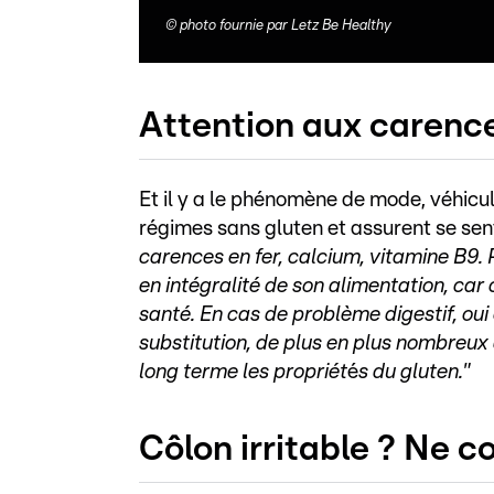
©
photo fournie par Letz Be Healthy
Attention aux carenc
Et il y a le phénomène de mode, véhiculé
régimes sans gluten et assurent se sent
carences en fer, calcium, vitamine B9. 
en intégralité de son alimentation, car 
santé. En cas de problème digestif, oui 
substitution, de plus en plus nombreu
long terme les propriét
é
s du gluten."
Côlon irritable ? Ne 