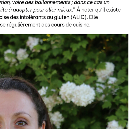
tion,
voire des ballonnements
;
dans ce cas un
ite à adopter pour aller mieux.
" À noter qu’il existe
ise des intolérants au gluten (ALIG). Elle
e régulièrement des cours de cuisine.