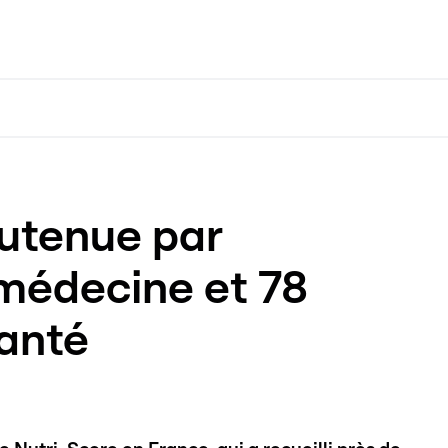
outenue par
médecine et 78
santé