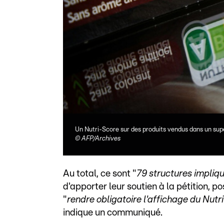
Un Nutri-Score sur des produits vendus dans un sup
©
AFP/Archives
Au total, ce sont "
79 structures impliq
d'apporter leur soutien à la pétition, p
"
rendre obligatoire l'affichage du Nut
indique un communiqué.