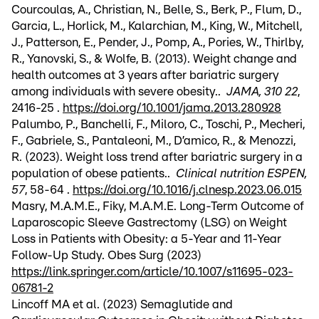
Courcoulas, A., Christian, N., Belle, S., Berk, P., Flum, D.,
Garcia, L., Horlick, M., Kalarchian, M., King, W., Mitchell,
J., Patterson, E., Pender, J., Pomp, A., Pories, W., Thirlby,
R., Yanovski, S., & Wolfe, B. (2013). Weight change and
health outcomes at 3 years after bariatric surgery
among individuals with severe obesity..
JAMA, 310 22
,
2416-25 .
https://doi.org/10.1001/jama.2013.280928
Palumbo, P., Banchelli, F., Miloro, C., Toschi, P., Mecheri,
F., Gabriele, S., Pantaleoni, M., D’amico, R., & Menozzi,
R. (2023). Weight loss trend after bariatric surgery in a
population of obese patients..
Clinical nutrition ESPEN,
57
, 58-64 .
https://doi.org/10.1016/j.clnesp.2023.06.015
Masry, M.A.M.E., Fiky, M.A.M.E. Long-Term Outcome of
Laparoscopic Sleeve Gastrectomy (LSG) on Weight
Loss in Patients with Obesity: a 5-Year and 11-Year
Follow-Up Study. Obes Surg (2023)
https://link.springer.com/article/10.1007/s11695-023-
06781-2
Lincoff MA et al. (2023) Semaglutide and