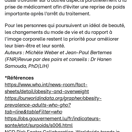
aussi travailler sur d'autres aspects parallèlement à la
prise de médicament afin d'éviter une reprise de poids
importante après l'arrêt du traitement.
Pour les personnes qui poursuivent un idéal de beauté,
les changements du mode de vie et du rapport à
l'image corporelle restent la priorité pour améliorer
leur bien-être et leur santé.
Auteurs : Michèle Weber et Jean-Paul Bertemes
(FNR)Revue par des pairs et conseils : Dr Hanen
Samouda, PhD(LIH)
*Références
https://www.who.int/news-room/fact-
sheets/detail/obesity-and-overweight
https://ourworldindata.org/grapher/obesity-
prevalence-adults-who-gho?
tab=line&tableFilter=who
https://obs.gouvernement.lu/fr/indicateurs-
sante/etat/surpoids/s006.html