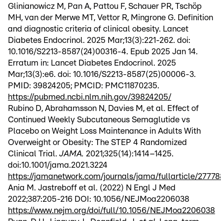
Glinianowicz M, Pan A, Pattou F, Schauer PR, Tschöp
MH, van der Merwe MT, Vettor R, Mingrone G. Definition
and diagnostic criteria of clinical obesity. Lancet
Diabetes Endocrinol. 2025 Mar;13(3):221-262. doi:
10.1016/S2213-8587(24)00316-4. Epub 2025 Jan 14.
Erratum in: Lancet Diabetes Endocrinol. 2025
Mar;13(3):e6. doi: 10.1016/S2213-8587(25)00006-3.
PMID: 39824205; PMCID: PMC11870235.
https://pubmed.ncbi.nlm.nih.gov/39824205/
Rubino D, Abrahamsson N, Davies M, et al. Effect of
Continued Weekly Subcutaneous Semaglutide vs
Placebo on Weight Loss Maintenance in Adults With
Overweight or Obesity: The STEP 4 Randomized
Clinical Trial.
JAMA.
2021;325(14):1414–1425.
doi:10.1001/jama.2021.3224
https://jamanetwork.com/journals/jama/fullarticle/2777
Ania M. Jastreboff et al. (2022) N Engl J Med
2022;387:205-216 DOI: 10.1056/NEJMoa2206038
https://www.nejm.org/doi/full/10.1056/NEJMoa2206038