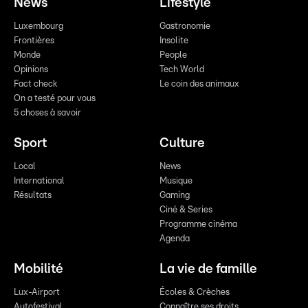
News
Lifestyle
Luxembourg
Gastronomie
Frontières
Insolite
Monde
People
Opinions
Tech World
Fact check
Le coin des animaux
On a testé pour vous
5 choses à savoir
Sport
Culture
Local
News
International
Musique
Résultats
Gaming
Ciné & Series
Programme cinéma
Agenda
Mobilité
La vie de famille
Lux-Airport
Écoles & Crèches
Autofestival
Connaître ses droits