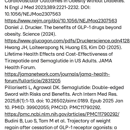
Cardiovascular Outcomes in Obesity without Diabetes.
N Engl J Med 2023;389:2221-2232. DOI:
10.1056/NEJMoa2307563
https://www.nejm.org/doi/10.1056/NEJMoa2307563
Daniel J. Drucker. The benefits of GLP-1 drugs beyond
obesity. Science (2024).
https://www.glucagon.com/pdfs/Druckerscience.adn4128
Hwang JH, Laiteerapong N, Huang ES, Kim DD (2025).
Lifetime Health Effects and Cost-Effectiveness of
Tirzepatide and Semaglutide in US Adults. JAMA
Health Forum.
https://jamanetwork.com/journals/jama-health-
forum/fullarticle/2831205
Pillarisetti L, Agrawal DK. Semaglutide: Double-edged
Sword with Risks and Benefits. Arch Intern Med Res.
2025;8(1):1-13. doi: 10.26502/aimr.0189. Epub 2025 Jan
10. PMID: 39902055; PMCID: PMC11790292.
https://pmc.ncbi.nlm.nih.gov/articles/PMC11790292/
Budini B, Luo S, Tam M et al. Trajectory of weight
regain after cessation of GLP-1 receptor agonists: a