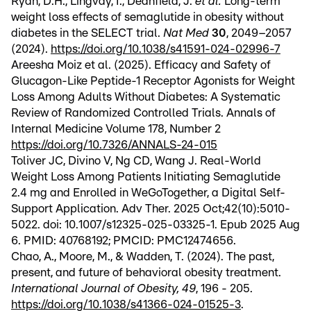
Ryan, D.H., Lingvay, I., Deanfield, J.
et al.
Long-term
weight loss effects of semaglutide in obesity without
diabetes in the SELECT trial.
Nat Med
30
, 2049–2057
(2024).
https://doi.org/10.1038/s41591-024-02996-7
Areesha Moiz et al. (2025). Efficacy and Safety of
Glucagon-Like Peptide-1 Receptor Agonists for Weight
Loss Among Adults Without Diabetes: A Systematic
Review of Randomized Controlled Trials. Annals of
Internal Medicine Volume 178, Number 2
https://doi.org/10.7326/ANNALS-24-015
Toliver JC, Divino V, Ng CD, Wang J. Real-World
Weight Loss Among Patients Initiating Semaglutide
2.4 mg and Enrolled in WeGoTogether, a Digital Self-
Support Application. Adv Ther. 2025 Oct;42(10):5010-
5022. doi: 10.1007/s12325-025-03325-1. Epub 2025 Aug
6. PMID: 40768192; PMCID: PMC12474656.
Chao, A., Moore, M., & Wadden, T. (2024). The past,
present, and future of behavioral obesity treatment.
International Journal of Obesity, 49
, 196 - 205.
https://doi.org/10.1038/s41366-024-01525-3
.