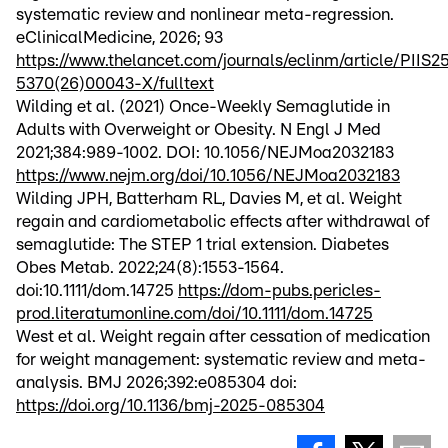
systematic review and nonlinear meta-regression.
eClinicalMedicine, 2026; 93
https://www.thelancet.com/journals/eclinm/article/PIIS2
5370(26)00043-X/fulltext
Wilding et al. (2021) Once-Weekly Semaglutide in
Adults with Overweight or Obesity. N Engl J Med
2021;384:989-1002. DOI: 10.1056/NEJMoa2032183
https://www.nejm.org/doi/10.1056/NEJMoa2032183
Wilding JPH, Batterham RL, Davies M, et al. Weight
regain and cardiometabolic effects after withdrawal of
semaglutide: The STEP 1 trial extension. Diabetes
Obes Metab. 2022;24(8):1553-1564.
doi:10.1111/dom.14725
https://dom-pubs.pericles-
prod.literatumonline.com/doi/10.1111/dom.14725
West et al. Weight regain after cessation of medication
for weight management: systematic review and meta-
analysis. BMJ 2026;392:e085304 doi:
https://doi.org/10.1136/bmj-2025-085304