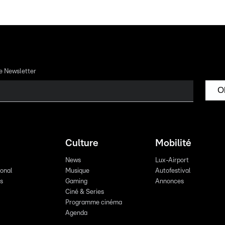
re Newsletter
O
Culture
Mobilité
News
Lux-Airport
ional
Musique
Autofestival
ts
Gaming
Annonces
Ciné & Series
Programme cinéma
Agenda