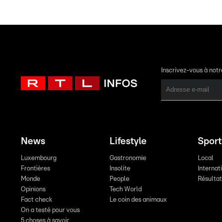
Inscrivez-vous à not
News
Lifestyle
Sport
Luxembourg
Gastronomie
Local
Frontières
Insolite
Internat
Monde
People
Résulta
Opinions
Tech World
Fact check
Le coin des animaux
On a testé pour vous
5 choses à savoir