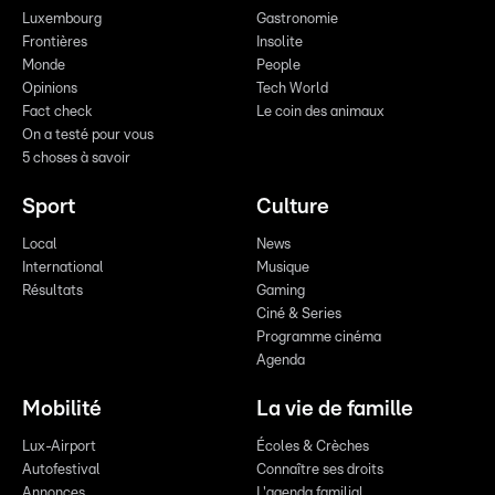
Luxembourg
Gastronomie
Frontières
Insolite
Monde
People
Opinions
Tech World
Fact check
Le coin des animaux
On a testé pour vous
5 choses à savoir
Sport
Culture
Local
News
International
Musique
Résultats
Gaming
Ciné & Series
Programme cinéma
Agenda
Mobilité
La vie de famille
Lux-Airport
Écoles & Crèches
Autofestival
Connaître ses droits
Annonces
L'agenda familial