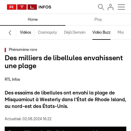
Home
Play
Vidéos
Cosmopoly
Déjà Demain
Vidéo Buzz
Moi, fro
Phénomène rare
Des milliers de libellules envahissent
une plage
RTL Infos
Des essaims de libellules ont envahi la plage de
Misquamicut à Westerly dans l'État de Rhode Island,
au nord-est des États-Unis.
Actualisé:
02.08.2024 16:22