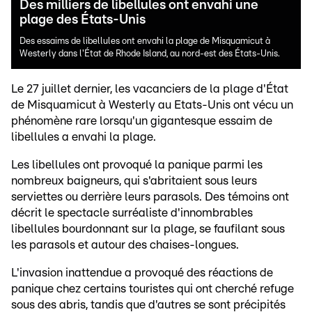
Des milliers de libellules ont envahi une
plage des États-Unis
Des essaims de libellules ont envahi la plage de Misquamicut à
Westerly dans l'État de Rhode Island, au nord-est des États-Unis.
Le 27 juillet dernier, les vacanciers de la plage d'État
de Misquamicut à Westerly au Etats-Unis ont vécu un
phénomène rare lorsqu'un gigantesque essaim de
libellules a envahi la plage.
Les libellules ont provoqué la panique parmi les
nombreux baigneurs, qui s'abritaient sous leurs
serviettes ou derrière leurs parasols. Des témoins ont
décrit le spectacle surréaliste d'innombrables
libellules bourdonnant sur la plage, se faufilant sous
les parasols et autour des chaises-longues.
L'invasion inattendue a provoqué des réactions de
panique chez certains touristes qui ont cherché refuge
sous des abris, tandis que d'autres se sont précipités