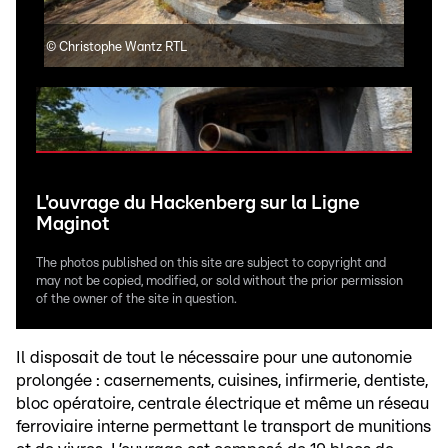
©
Christophe Wantz RTL
©
Ch
L'ouvrage du Hackenberg sur la Ligne
Maginot
The photos published on this site are subject to copyright and
may not be copied, modified, or sold without the prior permission
of the owner of the site in question.
Il disposait de tout le nécessaire pour une autonomie
prolongée : casernements, cuisines, infirmerie, dentiste,
bloc opératoire, centrale électrique et même un réseau
ferroviaire interne permettant le transport de munitions