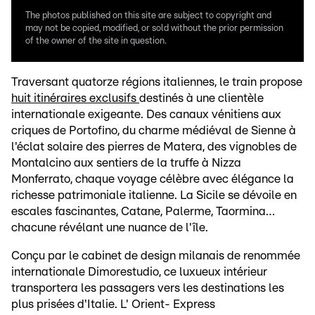
The photos published on this site are subject to copyright and
may not be copied, modified, or sold without the prior permission
of the owner of the site in question.
Traversant quatorze régions italiennes, le train propose
huit itinéraires exclusifs
destinés à une clientèle
internationale exigeante. Des canaux vénitiens aux
criques de Portofino, du charme médiéval de Sienne à
l'éclat solaire des pierres de Matera, des vignobles de
Montalcino aux sentiers de la truffe à Nizza
Monferrato, chaque voyage célèbre avec élégance la
richesse patrimoniale italienne. La Sicile se dévoile en
escales fascinantes, Catane, Palerme, Taormina…
chacune révélant une nuance de l'île.
Conçu par le cabinet de design milanais de renommée
internationale Dimorestudio, ce luxueux intérieur
transportera les passagers vers les destinations les
plus prisées d'Italie. L' Orient- Express