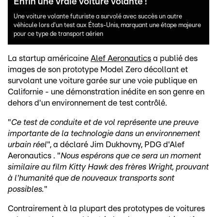
Enfin une vraie voiture volante !
Une voiture volante futuriste a survolé avec succès un autre
véhicule lors d'un test aux États-Unis, marquant une étape majeure
pour ce type de transport aérien
La startup américaine
Alef Aeronautics
a publié des
images de son prototype Model Zero décollant et
survolant une voiture garée sur une voie publique en
Californie - une démonstration inédite en son genre en
dehors d'un environnement de test contrôlé.
"
Ce test de conduite et de vol représente une preuve
importante de la technologie dans un environnement
urbain réel
", a déclaré Jim Dukhovny, PDG d'Alef
Aeronautics . "
Nous espérons que ce sera un moment
similaire au film Kitty Hawk des frères Wright, prouvant
à l'humanité que de nouveaux transports sont
possibles.
"
Contrairement à la plupart des prototypes de voitures