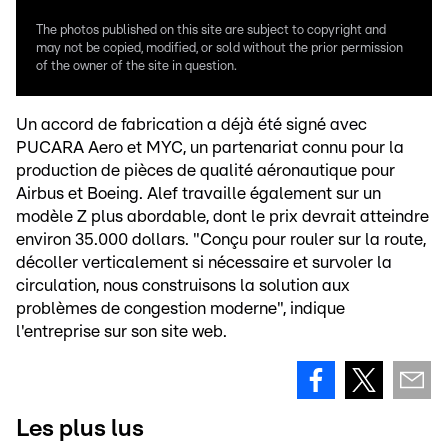
The photos published on this site are subject to copyright and
may not be copied, modified, or sold without the prior permission
of the owner of the site in question.
Un accord de fabrication a déjà été signé avec
PUCARA Aero et MYC, un partenariat connu pour la
production de pièces de qualité aéronautique pour
Airbus et Boeing. Alef travaille également sur un
modèle Z plus abordable, dont le prix devrait atteindre
environ 35.000 dollars. "Conçu pour rouler sur la route,
décoller verticalement si nécessaire et survoler la
circulation, nous construisons la solution aux
problèmes de congestion moderne", indique
l'entreprise sur son site web.
Les plus lus