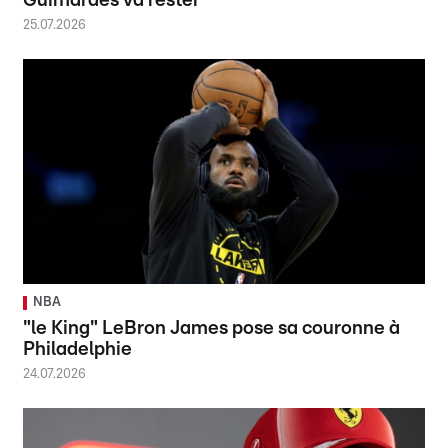
Guimaraes va rester
25.07.2026
NBA
"le King" LeBron James pose sa couronne à
Philadelphie
24.07.2026