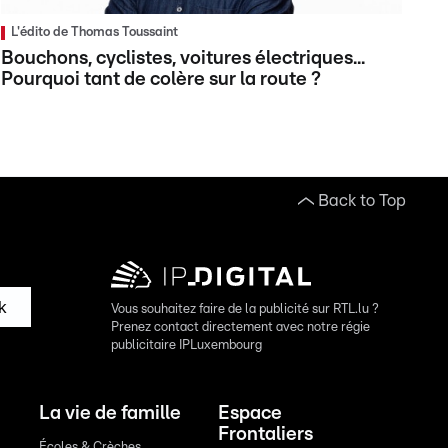
L'édito de Thomas Toussaint
Bouchons, cyclistes, voitures électriques...
Pourquoi tant de colère sur la route ?
Back to Top
k
Vous souhaitez faire de la publicité sur RTL.lu ?
Prenez contact directement avec notre régie
publicitaire IPLuxembourg
La vie de famille
Espace
Frontaliers
Écoles & Crèches