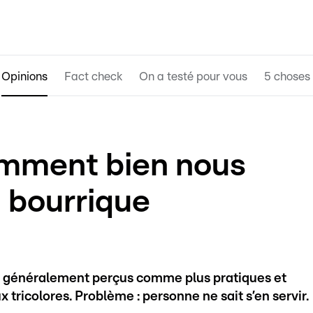
Opinions
Fact check
On a testé pour vous
5 choses 
omment bien nous
n bourrique
nt généralement perçus comme plus pratiques et
x tricolores. Problème : personne ne sait s’en servir.