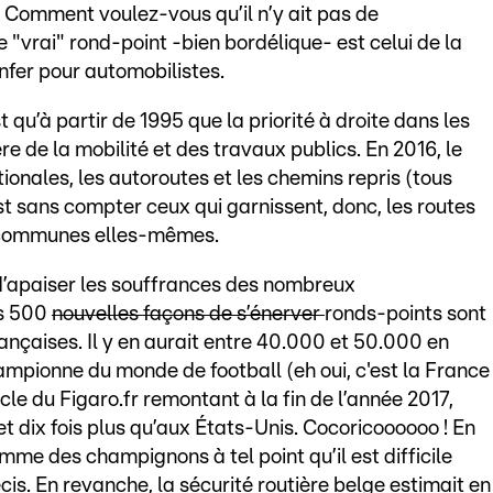
. Comment voulez-vous qu’il n’y ait pas de
"vrai" rond-point -bien bordélique- est celui de la
enfer pour automobilistes.
 qu’à partir de 1995 que la priorité à droite dans les
re de la mobilité et des travaux publics. En 2016, le
ionales, les autoroutes et les chemins repris (tous
st sans compter ceux qui garnissent, donc, les routes
s communes elles-mêmes.
s d’apaiser les souffrances des nombreux
ns 500
nouvelles façons de s’énerver
ronds-points sont
ançaises. Il y en aurait entre 40.000 et 50.000 en
ampionne du monde de football (eh oui, c'est la France
icle du Figaro.fr remontant à la fin de l’année 2017,
et dix fois plus qu’aux États-Unis. Cocoricoooooo ! En
me des champignons à tel point qu’il est difficile
cis. En revanche, la sécurité routière belge estimait en