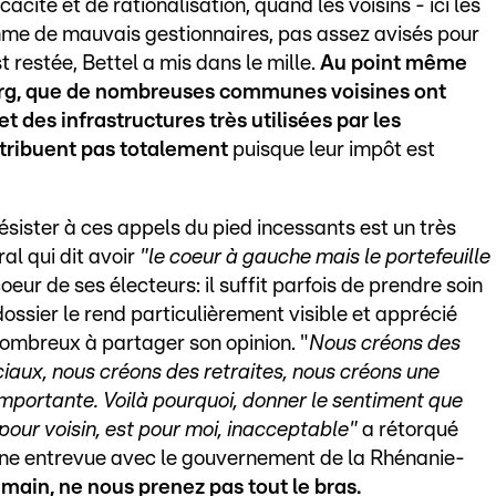
ité et de rationalisation, quand les voisins - ici les
me de mauvais gestionnaires, pas assez avisés pour
 restée, Bettel a mis dans le mille.
Au point même
rg, que de nombreuses communes voisines ont
t des infrastructures très utilisées par les
ntribuent pas totalement
puisque leur impôt est
résister à ces appels du pied incessants est un très
ral qui dit avoir
"le coeur à gauche mais le portefeuille
eur de ses électeurs: il suffit parfois de prendre soin
dossier le rend particulièrement visible et apprécié
ombreux à partager son opinion. "
Nous créons des
ciaux, nous créons des retraites, nous créons une
importante.
Voilà pourquoi, donner le sentiment que
pour voisin, est pour moi, inacceptable"
a rétorqué
une entrevue avec le gouvernement de la Rhénanie-
 main, ne nous prenez pas tout le bras.