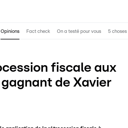
Opinions
Fact check
On a testé pour vous
5 choses 
ocession fiscale aux
p gagnant de Xavier