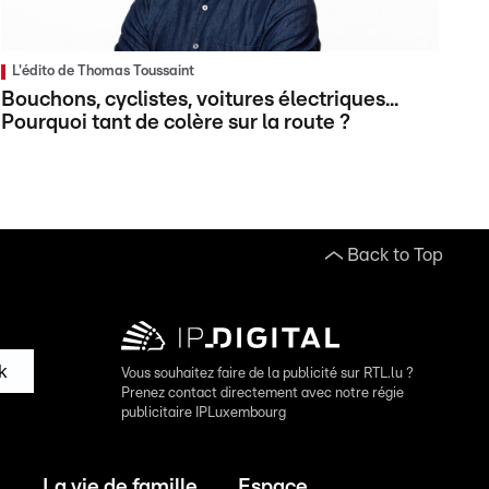
L'édito de Thomas Toussaint
Bouchons, cyclistes, voitures électriques...
Pourquoi tant de colère sur la route ?
Back to Top
k
Vous souhaitez faire de la publicité sur RTL.lu ?
Prenez contact directement avec notre régie
publicitaire IPLuxembourg
La vie de famille
Espace