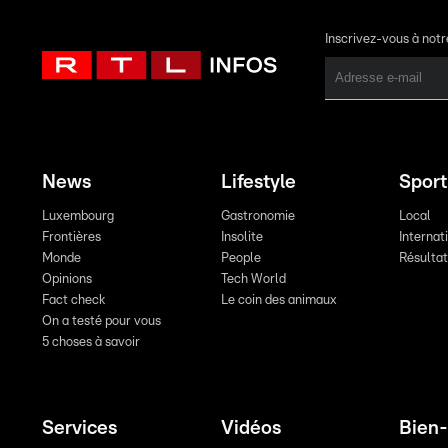
Inscrivez-vous à not
News
Lifestyle
Sport
Luxembourg
Gastronomie
Local
Frontières
Insolite
Internat
Monde
People
Résulta
Opinions
Tech World
Fact check
Le coin des animaux
On a testé pour vous
5 choses à savoir
Services
Vidéos
Bien-