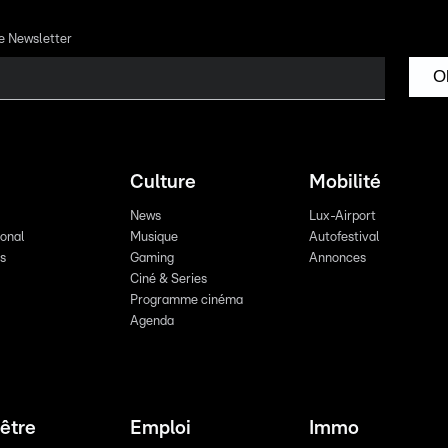
re Newsletter
O
Culture
Mobilité
News
Lux-Airport
ional
Musique
Autofestival
ts
Gaming
Annonces
Ciné & Series
Programme cinéma
Agenda
être
Emploi
Immo