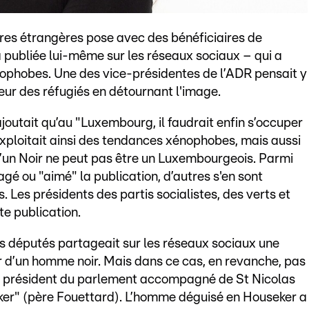
aires étrangères pose avec des bénéficiaires de
 a publiée lui-même sur les réseaux sociaux – qui a
nophobes. Une des vice-présidentes de l’ADR pensait y
peur des réfugiés en détournant l'image.
ajoutait qu’au "Luxembourg, il faudrait enfin s’occuper
xploitait ainsi des tendances xénophobes, mais aussi
qu’un Noir ne peut pas être un Luxembourgeois. Parmi
gé ou "aimé" la publication, d’autres s'en sont
 Les présidents des partis socialistes, des verts et
e publication.
s députés partageait sur les réseaux sociaux une
eur d’un homme noir. Mais dans ce cas, en revanche, pas
 le président du parlement accompagné de St Nicolas
ker" (père Fouettard). L’homme déguisé en Houseker a